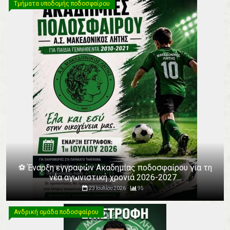
Τμήματα υποδομής ποδοσφαίρου
⚽️ Έναρξη εγγραφών Ακαδημίας ποδοσφαίρου για τη
νέα αγωνιστική χρονιά 2026-2027...
23 Ιουλίου 2026
95
Ανδρική ομάδα ποδοσφαίρου
Ανδρική ομάδα ποδοσφαίρου