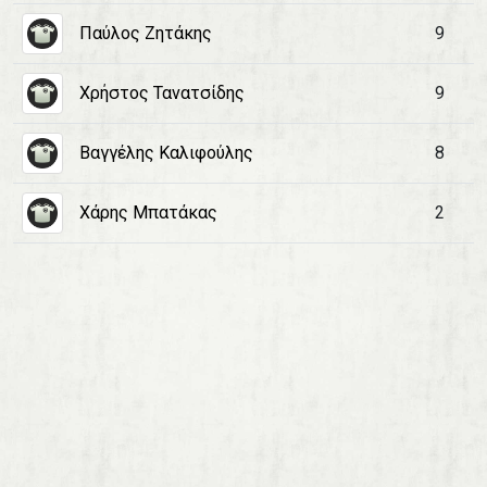
Παύλος Ζητάκης
9
Χρήστος Τανατσίδης
9
Βαγγέλης Καλιφούλης
8
Χάρης Μπατάκας
2