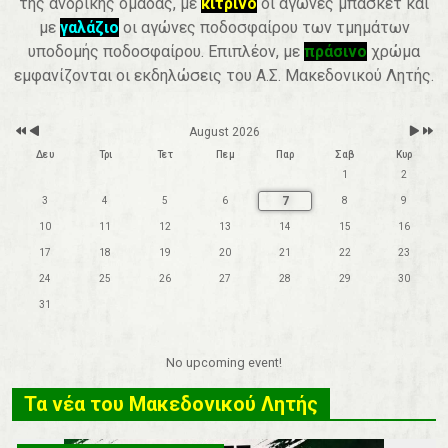
της ανδρικής ομάδας, με
κίτρινο
οι αγώνες μπάσκετ και
r
t
h
με
γαλάζιο
οι αγώνες ποδοσφαίρου των τμημάτων
υποδομής ποδοσφαίρου. Επιπλέον, με
πράσινο
χρώμα
εμφανίζονται οι εκδηλώσεις του Α.Σ. Μακεδονικού Λητής.
August 2026
Δευ
Τρι
Τετ
Πεμ
Παρ
Σαβ
Κυρ
1
2
7
3
4
5
6
8
9
10
11
12
13
14
15
16
17
18
19
20
21
22
23
24
25
26
27
28
29
30
31
No upcoming event!
Τα νέα του Μακεδονικού Λητής