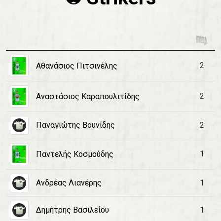
2
Αθανάσιος Πιτσινέλης
2
Αναστάσιος Καραπουλιτίδης
Παναγιώτης Βουνίδης
2
1
Παντελής Κοσμούδης
Ανδρέας Λιανέρης
1
Δημήτρης Βασιλείου
1