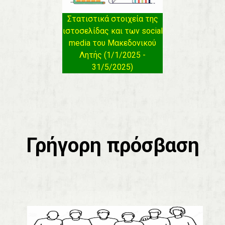
Στατιστικά στοιχεία της
ιστοσελίδας και των social
media του Μακεδονικού
Λητής (1/1/2025 -
31/5/2025)
Γρήγορη πρόσβαση