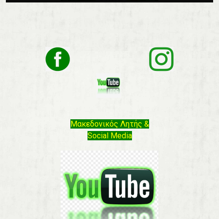
Μακεδονικός Λητής &
Social Media