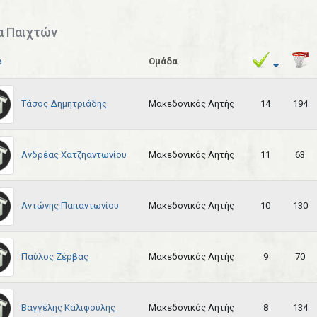
α Παιχτών
e
Ομάδα
Τάσος Δημητριάδης
Μακεδονικός Λητής
14
194
Ανδρέας Χατζηαντωνίου
Μακεδονικός Λητής
11
63
Αντώνης Παπαντωνίου
Μακεδονικός Λητής
10
130
Παύλος Ζέρβας
Μακεδονικός Λητής
9
70
Βαγγέλης Καλιφούλης
Μακεδονικός Λητής
8
134