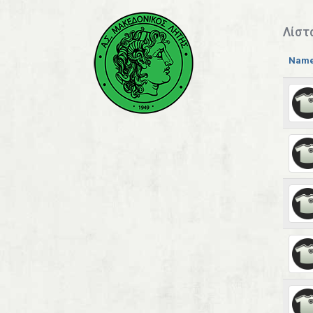
Λίστ
Nam