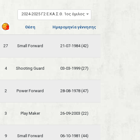
2024-2025 Γ2 Ε.ΚΑ.Σ.Θ. 1ος όμιλος
Θέση
Ημερομηνία γέννησης
27
Small Forward
21-07-1984 (42)
4
Shooting Guard
03-03-1999 (27)
2
Power Forward
28-08-1978 (47)
3
Play Maker
26-09-2003 (22)
9
Small Forward
06-10-1981 (44)