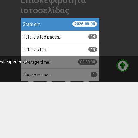
Επισκεψιμότητα
ιστοσελίδας
Stats on:
2026-08-08
Total visited pages:
44
Total visitors:
44
est experience.
Average time:
00:00:00
Page per user:
1