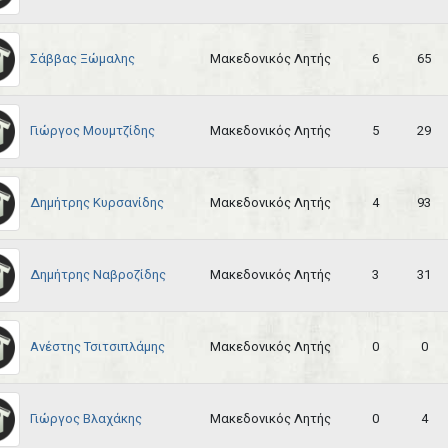
Σάββας Ξώμαλης
Μακεδονικός Λητής
6
65
Γιώργος Μουμτζίδης
Μακεδονικός Λητής
5
29
Δημήτρης Κυρσανίδης
Μακεδονικός Λητής
4
93
Δημήτρης Ναβροζίδης
Μακεδονικός Λητής
3
31
Ανέστης Τσιτσιπλάμης
Μακεδονικός Λητής
0
0
Γιώργος Βλαχάκης
Μακεδονικός Λητής
0
4