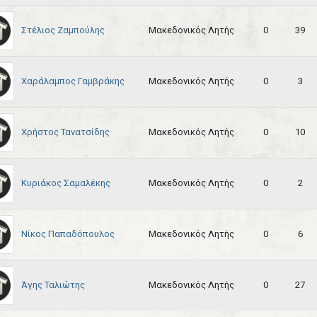
Στέλιος Ζαμπούλης
Μακεδονικός Λητής
0
39
Χαράλαμπος Γαμβράκης
Μακεδονικός Λητής
0
3
Χρήστος Τανατσίδης
Μακεδονικός Λητής
0
10
Κυριάκος Σαμαλέκης
Μακεδονικός Λητής
0
2
Νίκος Παπαδόπουλος
Μακεδονικός Λητής
0
6
Άγης Ταλιώτης
Μακεδονικός Λητής
0
27