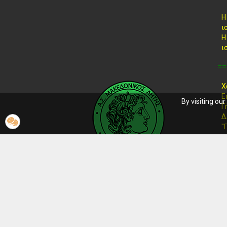
Η
ι
Η
ι
==
Χ
Ε
By visiting ou
Γ
Δ
"