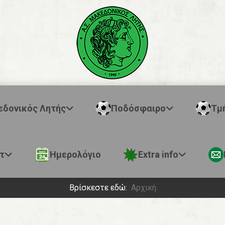
εδονικός Λητής
Ποδόσφαιρο
Τμ
τ
Ημερολόγιο
Extra info
Βρίσκεστε εδώ:
Αρχική