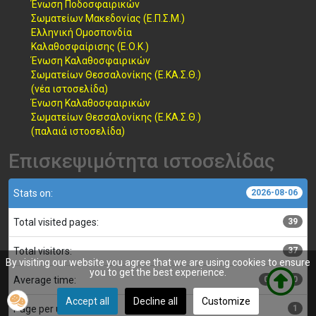
Ένωση Ποδοσφαιρικών
Σωματείων Μακεδονίας (Ε.Π.Σ.Μ.)
Ελληνική Ομοσπονδία
Καλαθοσφαίρισης (Ε.Ο.Κ.)
Ένωση Καλαθοσφαιρικών
Σωματείων Θεσσαλονίκης (Ε.ΚΑ.Σ.Θ.)
(νέα ιστοσελίδα)
Ένωση Καλαθοσφαιρικών
Σωματείων Θεσσαλονίκης (Ε.ΚΑ.Σ.Θ.)
(παλαιά ιστοσελίδα)
Επισκεψιμότητα ιστοσελίδας
Stats on:
2026-08-06
Total visited pages:
39
Total visitors:
37
By visiting our website you agree that we are using cookies to ensure
you to get the best experience.
Average time:
00:00:00
Accept all
Decline all
Customize
Page per user:
1