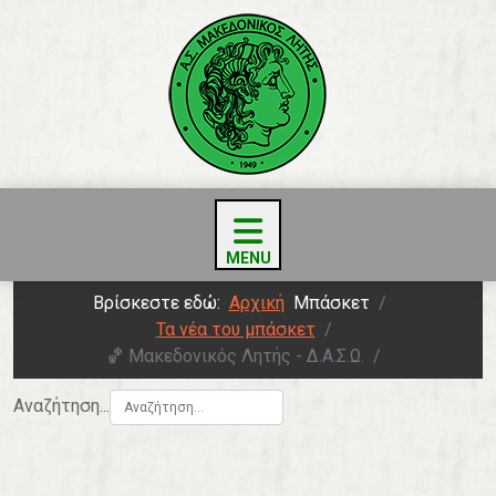
Βρίσκεστε εδώ:
Αρχική
Μπάσκετ
Τα νέα του μπάσκετ
🏀 Μακεδονικός Λητής - Δ.Α.Σ.Ω.
Αναζήτηση...