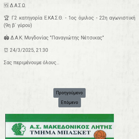
🆚️ Δ.Α.Σ.Ω.
🏆 Γ2 κατηγορία Ε.ΚΑ.Σ.Θ. - 1ος όμιλος - 22η αγωνιστική
(9η β΄ γύρου)
🏟 Δ.Α.Κ. Μυγδονίας "Παναγιώτης Νέτσικας"
⏰ 24/3/2025
, 21:30
Σας περιμένουμε όλους...
Προηγούμενο άρθρο: 🏀 Σπουδαία νίκη για
Προηγούμενο
Επόμενο άρθρο: 🏀 Γ.Σ. Μενεμένης - Μ
Επόμενο