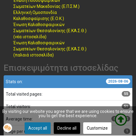
Ένωση Ποδοσφαιρικών
Σωματείων Μακεδονίας (Ε.Π.Σ.Μ.)
Ελληνική Ομοσπονδία
Καλαθοσφαίρισης (Ε.Ο.Κ.)
Ένωση Καλαθοσφαιρικών
Σωματείων Θεσσαλονίκης (Ε.ΚΑ.Σ.Θ.)
(νέα ιστοσελίδα)
Ένωση Καλαθοσφαιρικών
Σωματείων Θεσσαλονίκης (Ε.ΚΑ.Σ.Θ.)
(παλαιά ιστοσελίδα)
Επισκεψιμότητα ιστοσελίδας
Stats on:
2026-08-06
Total visited pages:
55
Total visitors:
51
By visiting our website you agree that we are using cookies to ensure
you to get the best experience.
Average time:
00:00:02
Accept all
Decline all
Customize
Page per user:
1