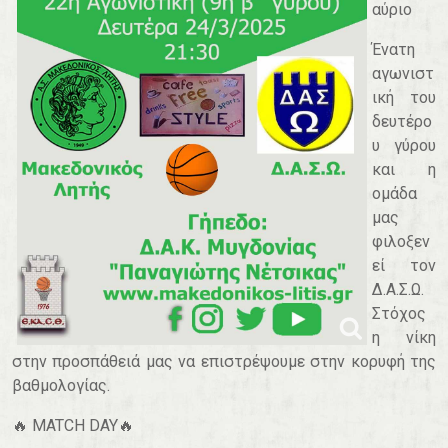
αύριο
Ένατη
αγωνιστ
ική του
δευτέρο
υ γύρου
και η
ομάδα
μας
φιλοξεν
εί τον
Δ.Α.Σ.Ω.
Στόχος
η νίκη
στην προσπάθειά μας να επιστρέψουμε στην κορυφή της
βαθμολογίας.
🔥 MATCH DAY🔥