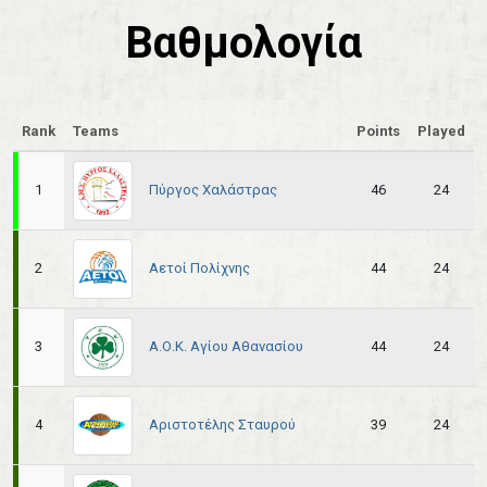
Βαθμολογία
Rank
Teams
Points
Played
Πύργος Χαλάστρας
1
46
24
Αετοί Πολίχνης
2
44
24
Α.Ο.Κ. Αγίου Αθανασίου
3
44
24
Αριστοτέλης Σταυρού
4
39
24