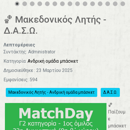
0
1
2
3
4
🏀 Μακεδονικός Λητής -
Δ.Α.Σ.Ω.
Λεπτομέρειες
Συντάκτης:
Administrator
Κατηγορία:
Ανδρική ομάδα μπάσκετ
Δημοσιεύθηκε : 23 Μαρτίου 2025
Εμφανίσεις: 594
Μακεδονικός Λητής - Ανδρική ομάδα μπάσκετ
Δ.Α.Σ.Ω.
🏀
Παίζουμ
ε
μπάσκετ