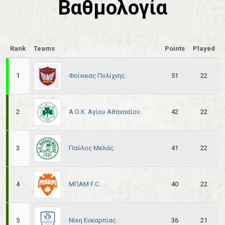
Βαθμολογία
Rank
Teams
Points
Played
Φοίνικας Πολίχνης.
1
51
22
Α.Ο.Κ. Αγίου Αθανασίου.
2
42
22
Παύλος Μελάς.
3
41
22
ΜΠΑΜ F.C.
4
40
22
Νίκη Ευκαρπίας.
5
36
21