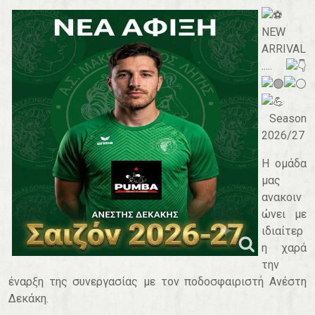
NEW
ARRIVAL
.....
Season
2026/27
Η ομάδα
μας
ανακοιν
ώνει με
ιδιαίτερ
η χαρά
την
έναρξη της συνεργασίας με τον ποδοσφαιριστή Ανέστη
Δεκάκη.