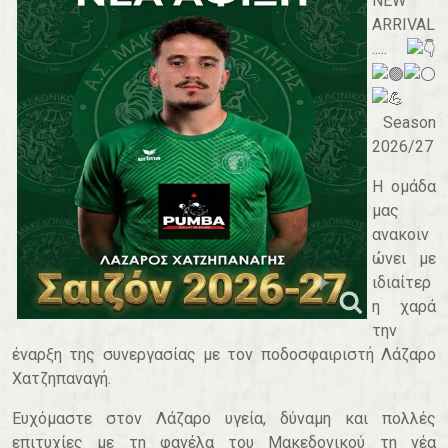
NEW
ARRIVAL
.....
Season
2026/27
Η ομάδα
μας
ανακοιν
ώνει με
ιδιαίτερ
η χαρά
την
έναρξη της συνεργασίας με τον ποδοσφαιριστή Λάζαρο
Χατζηπαναγή.
Ευχόμαστε στον Λάζαρο υγεία, δύναμη και πολλές
επιτυχίες με τη φανέλα του Μακεδονικού τη νέα