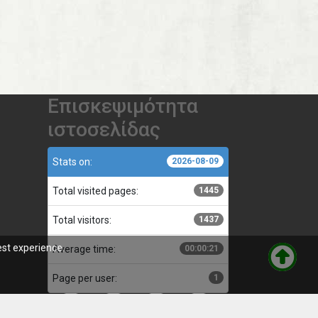
Επισκεψιμότητα
ιστοσελίδας
Stats on:
2026-08-09
Total visited pages:
1445
Total visitors:
1437
est experience.
Average time:
00:00:21
Page per user:
1