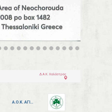
0
1
2
3
4
Δ.Α.Κ. Χαλάστρας
Α.Ο.Κ. ΑΓΊΟΥ ΑΘΑΝΑΣΊΟΥ