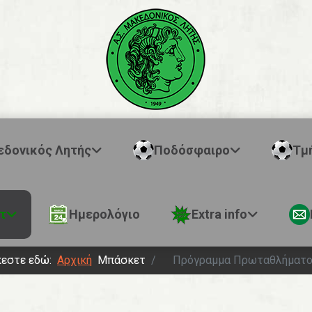
εδονικός Λητής
Ποδόσφαιρο
Τμ
τ
Ημερολόγιο
Extra info
κεστε εδώ:
Αρχική
Μπάσκετ
Πρόγραμμα Πρωταθλήματ