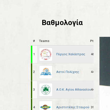
Βαθμολογία
#
Teams
Pts
Pl
Πύργος Χαλάστρας
1
46
24
Αετοί Πολίχνης
2
44
24
Α.Ο.Κ. Αγίου Αθανασίου
3
44
24
Αριστοτέλης Σταυρού
4
39
24