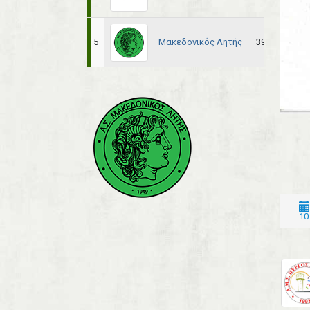
Μακεδονικός Λητής
5
39
24
10