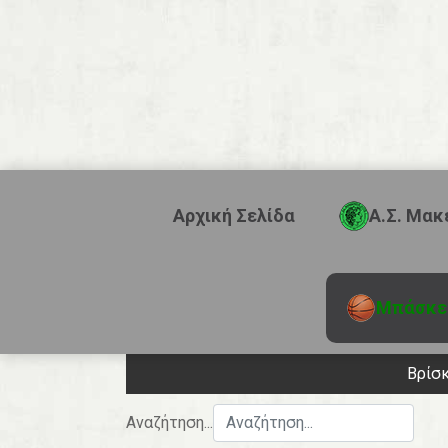
Αρχική Σελίδα
Α.Σ. Μακ
Μπάσκε
Βρίσ
Αναζήτηση...