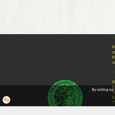
==
Η
ι
Η
ι
==
Χ
Ε
By visiting ou
Γ
Δ
"