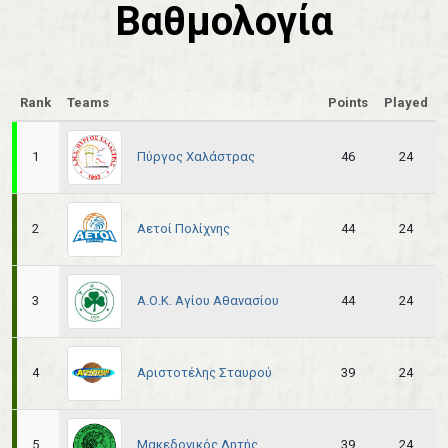
Βαθμολογία
Rank
Teams
Points
Played
Πύργος Χαλάστρας
1
46
24
Αετοί Πολίχνης
2
44
24
Α.Ο.Κ. Αγίου Αθανασίου
3
44
24
Αριστοτέλης Σταυρού
4
39
24
Μακεδονικός Λητής
5
39
24