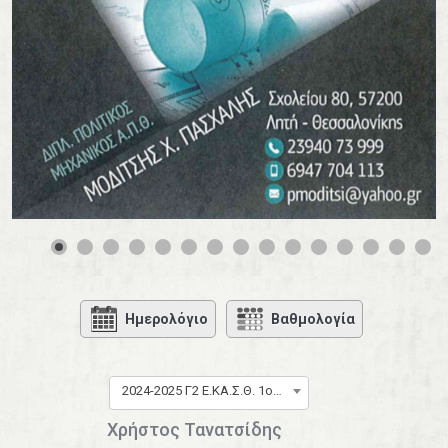
0
1
2
3
4
Ημερολόγιο
Βαθμολογία
2024-2025 Γ2 Ε.ΚΑ.Σ.Θ. 1ος όμιλος
Χρήστος Τανατσίδης