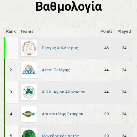
Βαθμολογία
Rank
Teams
Points
Played
Πύργος Χαλάστρας
1
46
24
Αετοί Πολίχνης
2
44
24
Α.Ο.Κ. Αγίου Αθανασίου
3
44
24
Αριστοτέλης Σταυρού
4
39
24
Μακεδονικός Λητής
5
39
24