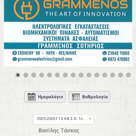
0
1
2
3
4
Ημερολόγιο
Βαθμολογία
2025-2026 Γ1 Ε.ΚΑ.Σ.Θ. 1ος όμιλος
Βασίλης Τάσκας