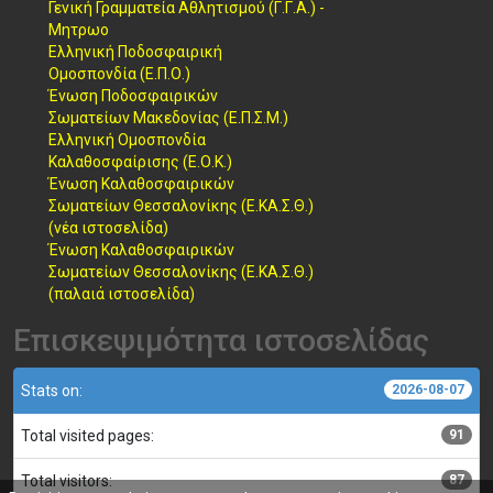
Γενική Γραμματεία Αθλητισμού (Γ.Γ.Α.) -
Μητρωο
Ελληνική Ποδοσφαιρική
Ομοσπονδία (Ε.Π.Ο.)
Ένωση Ποδοσφαιρικών
Σωματείων Μακεδονίας (Ε.Π.Σ.Μ.)
Ελληνική Ομοσπονδία
Καλαθοσφαίρισης (Ε.Ο.Κ.)
Ένωση Καλαθοσφαιρικών
Σωματείων Θεσσαλονίκης (Ε.ΚΑ.Σ.Θ.)
(νέα ιστοσελίδα)
Ένωση Καλαθοσφαιρικών
Σωματείων Θεσσαλονίκης (Ε.ΚΑ.Σ.Θ.)
(παλαιά ιστοσελίδα)
Επισκεψιμότητα ιστοσελίδας
Stats on:
2026-08-07
Total visited pages:
91
Total visitors:
87