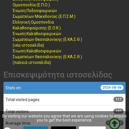
Ομοσπονδία (Ε.Π.Ο.)
Ένωση Ποδοσφαιρικών
Σωματείων Μακεδονίας (Ε.Π.Σ.Μ.)
Ελληνική Ομοσπονδία
Καλαθοσφαίρισης (Ε.Ο.Κ.)
Ένωση Καλαθοσφαιρικών
Σωματείων Θεσσαλονίκης (Ε.ΚΑ.Σ.Θ.)
(νέα ιστοσελίδα)
Ένωση Καλαθοσφαιρικών
Σωματείων Θεσσαλονίκης (Ε.ΚΑ.Σ.Θ.)
(παλαιά ιστοσελίδα)
Επισκεψιμότητα ιστοσελίδας
Stats on:
2026-08-06
Total visited pages:
117
Total visitors:
107
By visiting our website you agree that we are using cookies to ensure
you to get the best experience.
Average time:
00:00:12