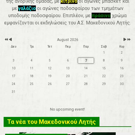
της ανδρικής ομάδας, με
κίτρινο
οι αγώνες μπάσκετ και
r
t
h
με
γαλάζιο
οι αγώνες ποδοσφαίρου των τμημάτων
υποδομής ποδοσφαίρου. Επιπλέον, με
πράσινο
χρώμα
εμφανίζονται οι εκδηλώσεις του Α.Σ. Μακεδονικού Λητής.
August 2026
Δευ
Τρι
Τετ
Πεμ
Παρ
Σαβ
Κυρ
1
2
7
3
4
5
6
8
9
10
11
12
13
14
15
16
17
18
19
20
21
22
23
24
25
26
27
28
29
30
31
No upcoming event!
Τα νέα του Μακεδονικού Λητής