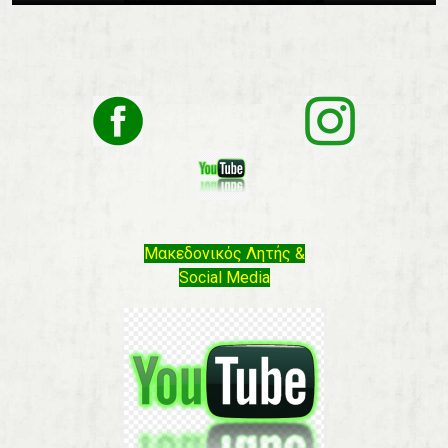
Μακεδονικός Λητής &
Social Media