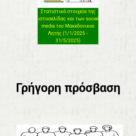
Στατιστικά στοιχεία της
ιστοσελίδας και των social
media του Μακεδονικού
Λητής (1/1/2025 -
31/5/2025)
Γρήγορη πρόσβαση