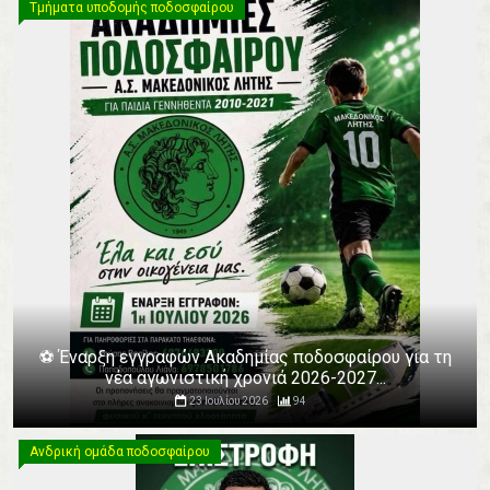
Τμήματα υποδομής ποδοσφαίρου
⚽️ Έναρξη εγγραφών Ακαδημίας ποδοσφαίρου για τη
νέα αγωνιστική χρονιά 2026-2027...
23 Ιουλίου 2026
94
Ανδρική ομάδα ποδοσφαίρου
Ανδρική ομάδα ποδοσφαίρου