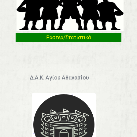
Ρόστερ/Στατιστικά
Δ.Α.Κ. Αγίου Αθανασίου