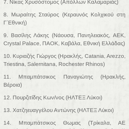
7. Νίκας Χρυσόστομος (Απόλλων Καλαμαριάς)
8. Μωραίτης Σταύρος (Κεραυνός Κολχικού στη
Γ΄Εθνική)
9. Βασίλης Λάκης (Νάουσα, Πανηλειακός, ΑΕΚ,
Crystal Palace, ΠΑΟΚ, Καβάλα, Εθνική Ελλάδας)
10. Κυριαζής Γιώργος (Ηρακλής, Catania, Arezzo,
Triestina, Salernitana, Rochester Rhinos)
11. Μπαμπάτσικος Παναγιώτης (Ηρακλής,
Βέροια)
12. Πουρζιτίδης Κων/νος (ΗΛΤΕΞ Λύκοι)
13. Χατζηευαγγέλου Αντώνης (ΗΛΤΕΞ Λύκοι)
14. Μπαμπάτσικος Θωμας (Τρίκαλα, ΑΕ