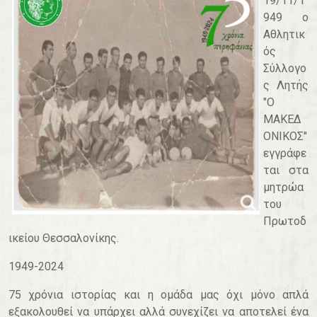
19/11/1
949 ο
Αθλητικ
ός
Σύλλογο
ς Λητής
"Ο
ΜΑΚΕΔ
ΟΝΙΚΟΣ"
εγγράφε
ται στα
μητρώα
του
Πρωτοδ
ικείου Θεσσαλονίκης.
1949-2024
75 χρόνια ιστορίας και η ομάδα μας όχι μόνο απλά
εξακολουθεί να υπάρχει αλλά συνεχίζει να αποτελεί ένα