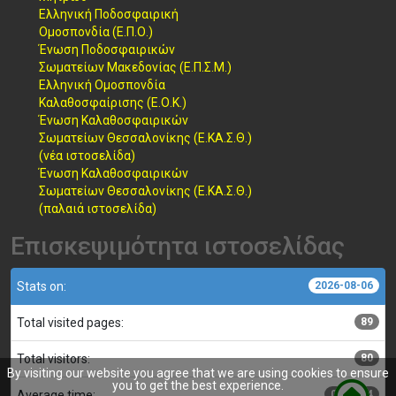
Ελληνική Ποδοσφαιρική
Ομοσπονδία (Ε.Π.Ο.)
Ένωση Ποδοσφαιρικών
Σωματείων Μακεδονίας (Ε.Π.Σ.Μ.)
Ελληνική Ομοσπονδία
Καλαθοσφαίρισης (Ε.Ο.Κ.)
Ένωση Καλαθοσφαιρικών
Σωματείων Θεσσαλονίκης (Ε.ΚΑ.Σ.Θ.)
(νέα ιστοσελίδα)
Ένωση Καλαθοσφαιρικών
Σωματείων Θεσσαλονίκης (Ε.ΚΑ.Σ.Θ.)
(παλαιά ιστοσελίδα)
Επισκεψιμότητα ιστοσελίδας
Stats on:
2026-08-06
Total visited pages:
89
Total visitors:
80
By visiting our website you agree that we are using cookies to ensure
you to get the best experience.
Average time:
00:00:04