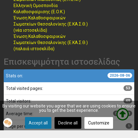
Ελληνική Ομοσπονδία
Καλαθοσφαίρισης (Ε.Ο.Κ.)
Ένωση Καλαθοσφαιρικών
Σωματείων Θεσσαλονίκης (Ε.ΚΑ.Σ.Θ.)
(νέα ιστοσελίδα)
Ένωση Καλαθοσφαιρικών
Σωματείων Θεσσαλονίκης (Ε.ΚΑ.Σ.Θ.)
(παλαιά ιστοσελίδα)
Επισκεψιμότητα ιστοσελίδας
Stats on:
2026-08-06
Total visited pages:
53
Total visitors:
49
By visiting our website you agree that we are using cookies to ensure
you to get the best experience.
Average time:
00:00:03
Accept all
Decline all
Customize
Page per user:
1