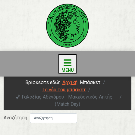
Βρίσκεστε εδώ:
Αρχική
Μπάσκετ
Τα νέα του μπάσκετ
🏀 Γαλαξίας Αδένδρου - Μακεδονικός Λητής
(Match Day)
Αναζήτηση...