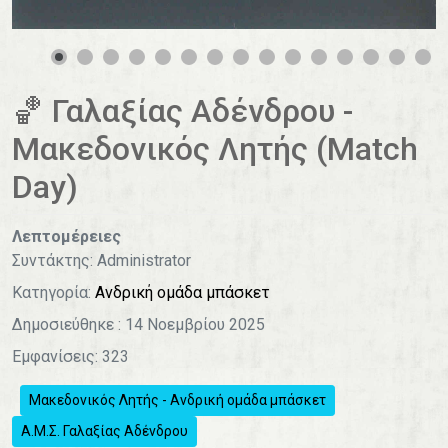
0
1
2
3
4
🏀 Γαλαξίας Αδένδρου -
Μακεδονικός Λητής (Match
Day)
Λεπτομέρειες
Συντάκτης:
Administrator
Κατηγορία:
Ανδρική ομάδα μπάσκετ
Δημοσιεύθηκε : 14 Νοεμβρίου 2025
Εμφανίσεις: 323
Μακεδονικός Λητής - Ανδρική ομάδα μπάσκετ
Α.Μ.Σ. Γαλαξίας Αδένδρου