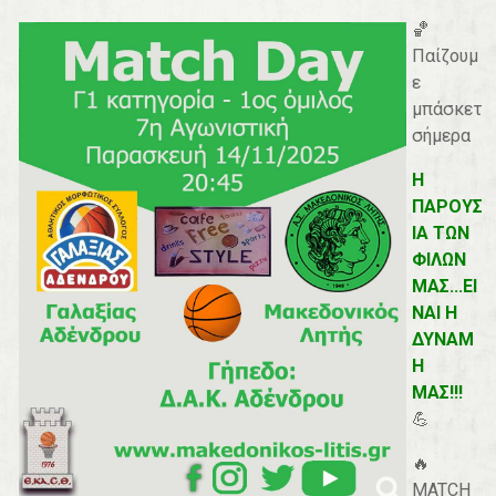
🏀
Παίζουμ
ε
μπάσκετ
σήμερα
Η
ΠΑΡΟΥΣ
ΙΑ ΤΩΝ
ΦΙΛΩΝ
ΜΑΣ...ΕΙ
ΝΑΙ Η
ΔΥΝΑΜ
Η
ΜΑΣ!!!
💪
🔥
MATCH