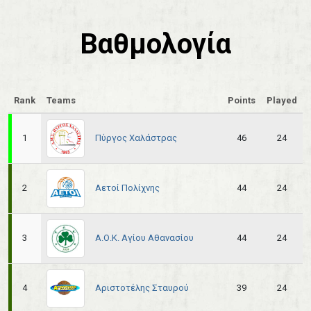
Βαθμολογία
Rank
Teams
Points
Played
Πύργος Χαλάστρας
1
46
24
Αετοί Πολίχνης
2
44
24
Α.Ο.Κ. Αγίου Αθανασίου
3
44
24
Αριστοτέλης Σταυρού
4
39
24