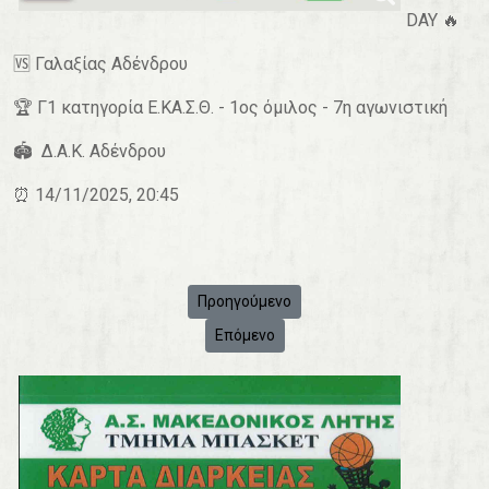
DAY 🔥
🆚️ Γαλαξίας Αδένδρου
🏆 Γ1 κατηγορία Ε.ΚΑ.Σ.Θ. - 1ος όμιλος - 7η αγωνιστική
🏟 Δ.Α.Κ. Αδένδρου
⏰ 14/11/2025, 20:45
Προηγούμενο άρθρο: 🏀 Άλλη μια εκτός έ
Προηγούμενο
Επόμενο άρθρο: 🏀 Γαλαξίας Αδένδρου
Επόμενο