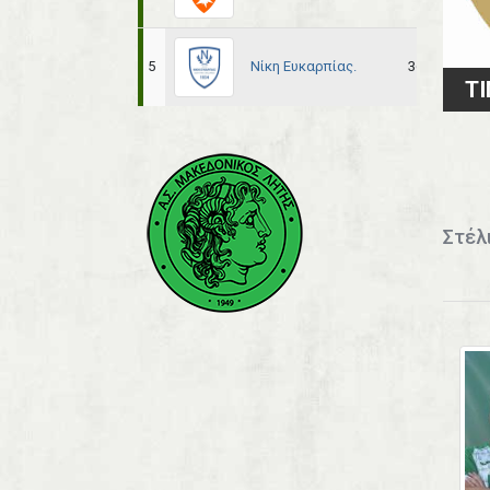
Νίκη Ευκαρπίας.
5
36
21
TI
Στέλ