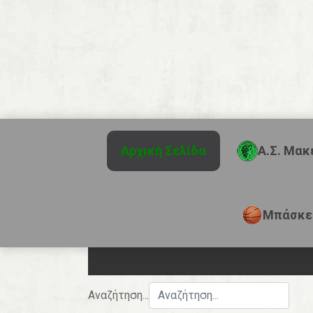
Αρχική Σελίδα
Α.Σ. Μακ
Μπάσκε
Αναζήτηση...