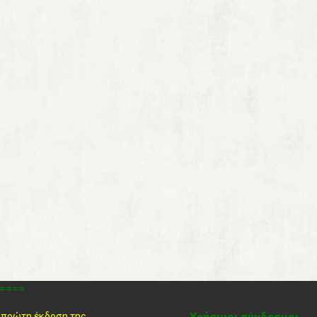
====
 πρώτη έκδοση της