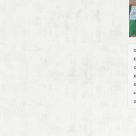
Ό
Ε
Ο
Χ
Θ
Η
S