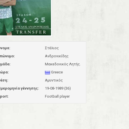
νομα:
Στέλιος
πώνυμο:
Ανδρονικίδης
μάδα:
Μακεδονικός Λητής.
ώρα:
Greece
έση:
Αμυντικός
μερομηνία γέννησης:
19-08-1989 (36)
port:
Football player