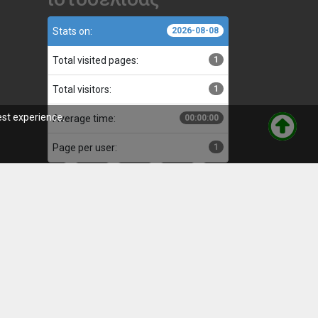
Stats on:
2026-08-08
Total visited pages:
1
Total visitors:
1
est experience.
Average time:
00:00:00
Page per user:
1