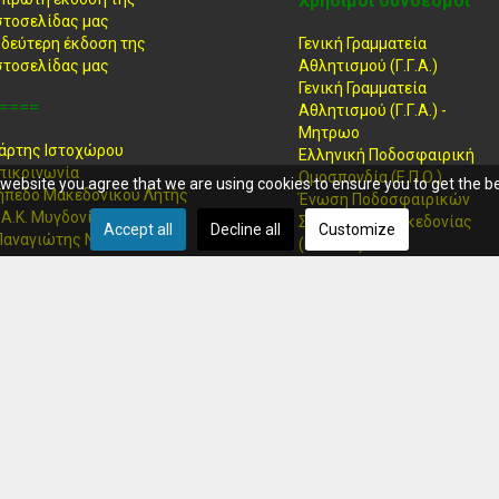
Χρήσιμοι σύνδεσμοι
στοσελίδας μας
 δεύτερη έκδοση της
Γενική Γραμματεία
στοσελίδας μας
Αθλητισμού (Γ.Γ.Α.)
Γενική Γραμματεία
====
Αθλητισμού (Γ.Γ.Α.) -
Μητρωο
άρτης Ιστοχώρου
Ελληνική Ποδοσφαιρική
πικοινωνία
Ομοσπονδία (Ε.Π.Ο.)
r website you agree that we are using cookies to ensure you to get the b
ήπεδο Μακεδονικού Λητής
Ένωση Ποδοσφαιρικών
.Α.Κ. Μυγδονίας
Σωματείων Μακεδονίας
Accept all
Decline all
Customize
Παναγιώτης Νέτσικας"
(Ε.Π.Σ.Μ.)
Ελληνική Ομοσπονδία
Καλαθοσφαίρισης (Ε.Ο.Κ.)
Ένωση Καλαθοσφαιρικών
Σωματείων Θεσσαλονίκης
(Ε.ΚΑ.Σ.Θ.)
(νέα ιστοσελίδα)
Ένωση Καλαθοσφαιρικών
Σωματείων Θεσσαλονίκης
(Ε.ΚΑ.Σ.Θ.)
(παλαιά ιστοσελίδα)