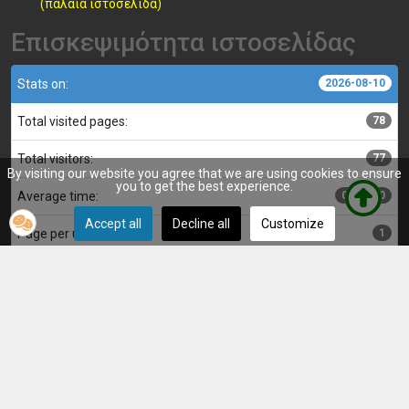
(παλαιά ιστοσελίδα)
Επισκεψιμότητα ιστοσελίδας
Stats on:
2026-08-10
Total visited pages:
78
Total visitors:
77
By visiting our website you agree that we are using cookies to ensure
you to get the best experience.
Average time:
00:00:00
Accept all
Decline all
Customize
Page per user:
1
Κατασκευή, επιμέλεια και διαχείριση ιστοσελίδας: