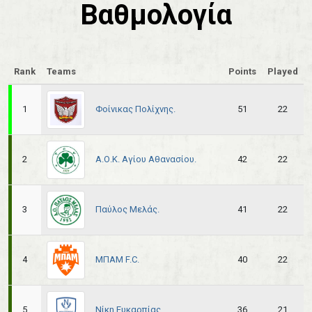
Βαθμολογία
Rank
Teams
Points
Played
Φοίνικας Πολίχνης.
1
51
22
Α.Ο.Κ. Αγίου Αθανασίου.
2
42
22
Παύλος Μελάς.
3
41
22
ΜΠΑΜ F.C.
4
40
22
Νίκη Ευκαρπίας.
5
36
21