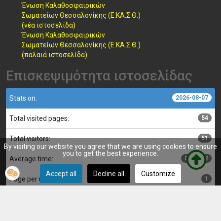
Ένωση Καλαθοσφαιρικών
Σωματείων Θεσσαλονίκης (Ε.ΚΑ.Σ.Θ.)
(νέα ιστοσελίδα)
Ένωση Καλαθοσφαιρικών
Σωματείων Θεσσαλονίκης (Ε.ΚΑ.Σ.Θ.)
(παλαιά ιστοσελίδα)
Επισκεψιμότητα ιστοσελίδας
Stats on:
2026-08-07
Total visited pages:
54
Total visitors:
51
By visiting our website you agree that we are using cookies to ensure
you to get the best experience.
Average time:
00:00:02
Accept all
Decline all
Customize
Page per user:
1