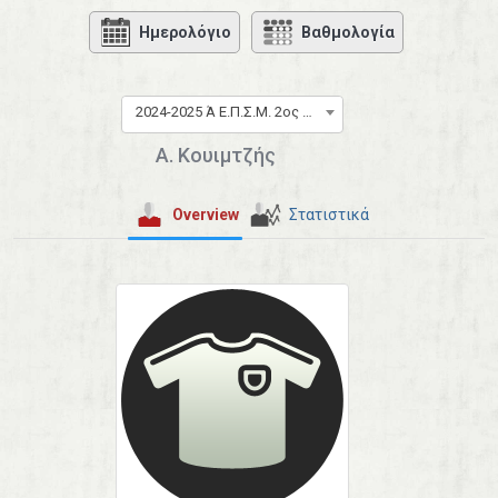
Ημερολόγιο
Βαθμολογία
2024-2025 Ά Ε.Π.Σ.Μ. 2ος Όμιλος
A. Κουιμτζής
Overview
Στατιστικά