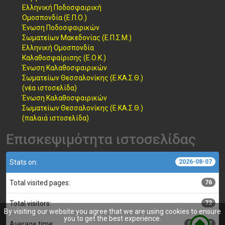
Ελληνική Ποδοσφαιρική
Ομοσπονδία (Ε.Π.Ο.)
Ένωση Ποδοσφαιρικών
Σωματείων Μακεδονίας (Ε.Π.Σ.Μ.)
Ελληνική Ομοσπονδία
Καλαθοσφαίρισης (Ε.Ο.Κ.)
Ένωση Καλαθοσφαιρικών
Σωματείων Θεσσαλονίκης (Ε.ΚΑ.Σ.Θ.)
(νέα ιστοσελίδα)
Ένωση Καλαθοσφαιρικών
Σωματείων Θεσσαλονίκης (Ε.ΚΑ.Σ.Θ.)
(παλαιά ιστοσελίδα)
Επισκεψιμότητα ιστοσελίδας
Stats on:
2026-08-07
Total visited pages:
76
Total visitors:
72
By visiting our website you agree that we are using cookies to ensure
you to get the best experience.
Average time:
00:00:02