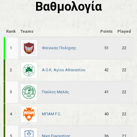
Βαθμολογία
Rank
Teams
Points
Played
Φοίνικας Πολίχνης.
1
51
22
Α.Ο.Κ. Αγίου Αθανασίου.
2
42
22
Παύλος Μελάς.
3
41
22
ΜΠΑΜ F.C.
4
40
22
Νίκη Ευκαρπίας.
5
36
21