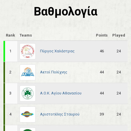
Βαθμολογία
Rank
Teams
Points
Played
Πύργος Χαλάστρας
1
46
24
Αετοί Πολίχνης
2
44
24
Α.Ο.Κ. Αγίου Αθανασίου
3
44
24
Αριστοτέλης Σταυρού
4
39
24