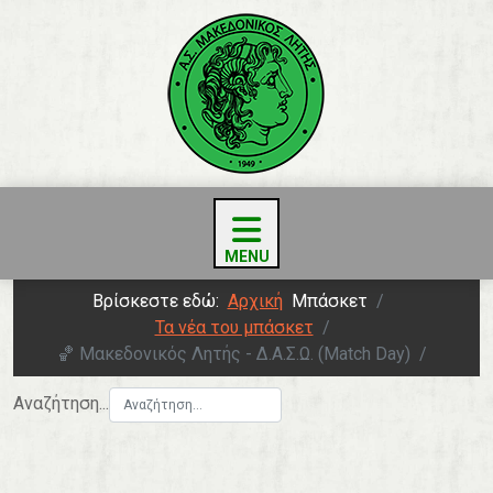
Βρίσκεστε εδώ:
Αρχική
Μπάσκετ
Τα νέα του μπάσκετ
🏀 Μακεδονικός Λητής - Δ.Α.Σ.Ω. (Match Day)
Αναζήτηση...