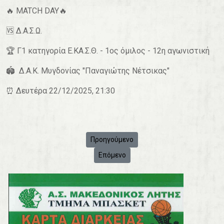
🔥 MATCH DAY🔥
🆚️ Δ.Α.Σ.Ω.
🏆 Γ1 κατηγορία Ε.ΚΑ.Σ.Θ. - 1ος όμιλος - 12η αγωνιστική
🏟 Δ.Α.Κ. Μυγδονίας "Παναγιώτης Νέτσικας"
⏰ Δευτέρα 22/12/2025
, 21:30
Προηγούμενο άρθρο: 🏀 Επιστροφή στις ν
Προηγούμενο
Επόμενο άρθρο: 🏀 Μακεδονικός Λητής -
Επόμενο