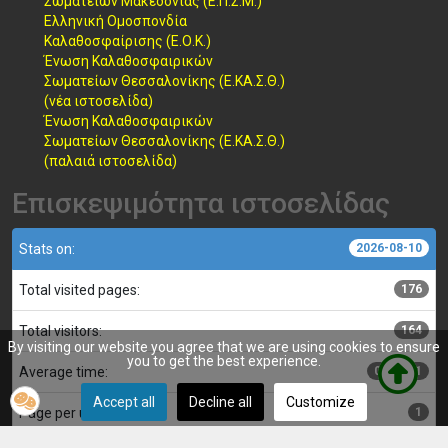
Σωματείων Μακεδονίας (Ε.Π.Σ.Μ.)
Ελληνική Ομοσπονδία
Καλαθοσφαίρισης (Ε.Ο.Κ.)
Ένωση Καλαθοσφαιρικών
Σωματείων Θεσσαλονίκης (Ε.ΚΑ.Σ.Θ.)
(νέα ιστοσελίδα)
Ένωση Καλαθοσφαιρικών
Σωματείων Θεσσαλονίκης (Ε.ΚΑ.Σ.Θ.)
(παλαιά ιστοσελίδα)
Επισκεψιμότητα ιστοσελίδας
Stats on:
2026-08-10
Total visited pages:
176
Total visitors:
164
By visiting our website you agree that we are using cookies to ensure
you to get the best experience.
Average time:
00:00:01
Accept all
Decline all
Customize
Page per user:
1