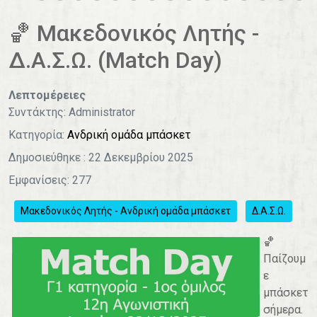
0
1
2
3
4
🏀 Μακεδονικός Λητής -
Δ.Α.Σ.Ω. (Match Day)
Λεπτομέρειες
Συντάκτης:
Administrator
Κατηγορία:
Ανδρική ομάδα μπάσκετ
Δημοσιεύθηκε : 22 Δεκεμβρίου 2025
Εμφανίσεις: 277
Μακεδονικός Λητής - Ανδρική ομάδα μπάσκετ
Δ.Α.Σ.Ω.
🏀
Παίζουμ
ε
μπάσκετ
σήμερα.