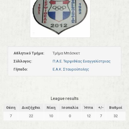
Αθλητικό Τμήμα:
Τμήμα Μπάσκετ
Σύλλογος:
Π.Α.Ε. Τερψιθέας Ευαγγελίστριας
Γήπεδο:
Ε.Α.Κ. Σταυρούπολης
League results
Θέση
Διεξήχθει
Νίκη
Ισοπαλία
Ήττα
+/-
Βαθμοί
7
22
10
0
12
7
32