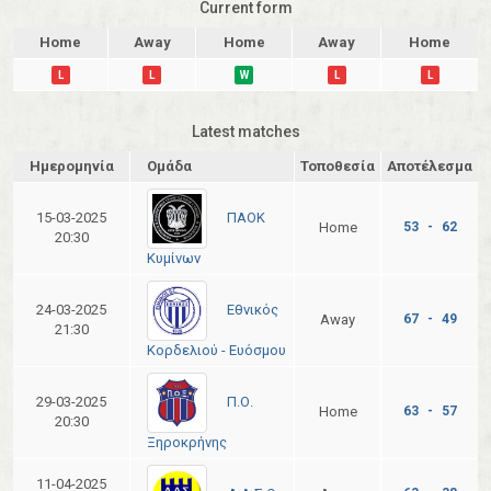
Current form
Home
Away
Home
Away
Home
L
L
W
L
L
Latest matches
Ημερομηνία
Ομάδα
Τοποθεσία
Αποτέλεσμα
ΠΑΟΚ
15-03-2025
Home
53 - 62
20:30
Κυμίνων
Εθνικός
24-03-2025
Away
67 - 49
21:30
Κορδελιού - Ευόσμου
Π.Ο.
29-03-2025
Home
63 - 57
20:30
Ξηροκρήνης
11-04-2025