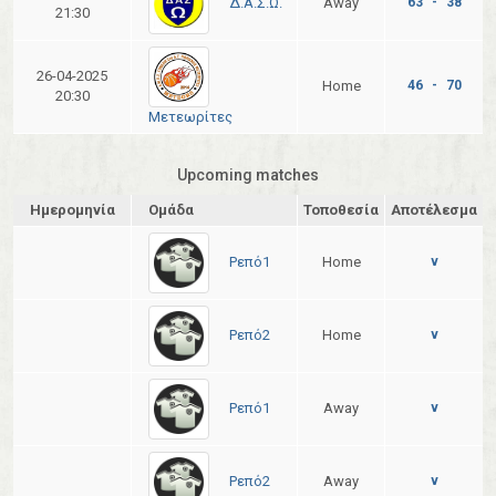
Δ.Α.Σ.Ω.
Away
63 - 38
21:30
26-04-2025
Home
46 - 70
20:30
Μετεωρίτες
Upcoming matches
Ημερομηνία
Ομάδα
Τοποθεσία
Αποτέλεσμα
Ρεπό1
Home
v
Ρεπό2
Home
v
Ρεπό1
Away
v
Ρεπό2
Away
v