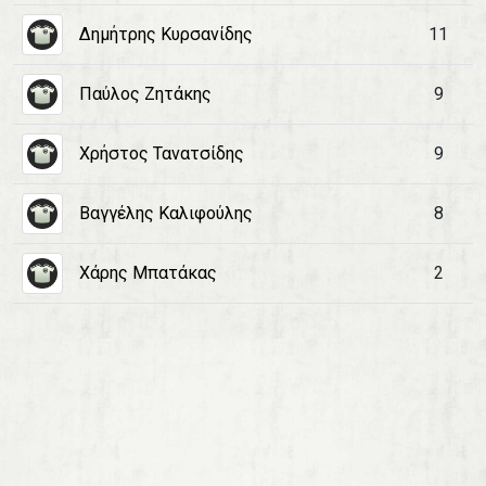
Δημήτρης Κυρσανίδης
11
Παύλος Ζητάκης
9
Χρήστος Τανατσίδης
9
Βαγγέλης Καλιφούλης
8
Χάρης Μπατάκας
2