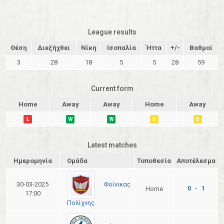
League results
Θέση
Διεξήχθει
Νίκη
Ισοπαλία
Ήττα
+/-
Βαθμοί
3
28
18
5
5
28
59
Current form
Home
Away
Away
Home
Away
L
W
W
D
D
Latest matches
Ημερομηνία
Ομάδα
Τοποθεσία
Αποτέλεσμα
Φοίνικας
30-03-2025
Home
0 - 1
17:00
Πολίχνης.