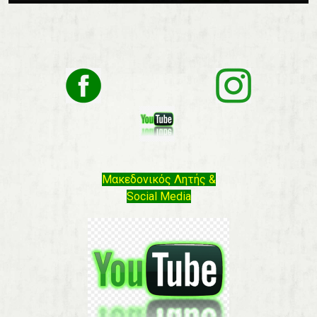
Μακεδονικός Λητής &
Social Media