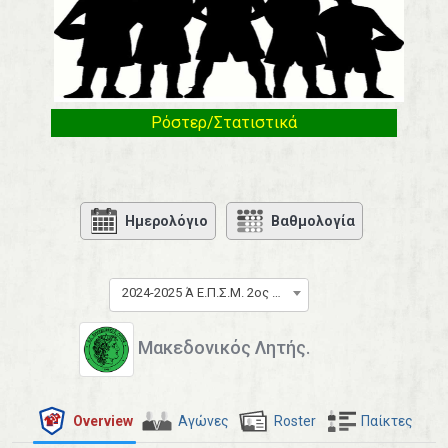
Ρόστερ/Στατιστικά
Ημερολόγιο
Βαθμολογία
2024-2025 Ά Ε.Π.Σ.Μ. 2ος Όμιλος
Μακεδονικός Λητής.
Overview
Αγώνες
Roster
Παίκτες