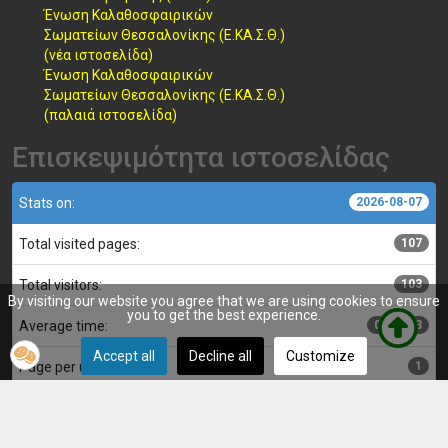
Ένωση Καλαθοσφαιρικών
Σωματείων Θεσσαλονίκης (Ε.ΚΑ.Σ.Θ.)
(νέα ιστοσελίδα)
Ένωση Καλαθοσφαιρικών
Σωματείων Θεσσαλονίκης (Ε.ΚΑ.Σ.Θ.)
(παλαιά ιστοσελίδα)
Επισκεψιμότητα ιστοσελίδας
Stats on:
2026-08-07
Total visited pages:
107
Total visitors:
103
By visiting our website you agree that we are using cookies to ensure
you to get the best experience.
Average time:
00:00:03
Accept all
Decline all
Customize
Page per user:
1