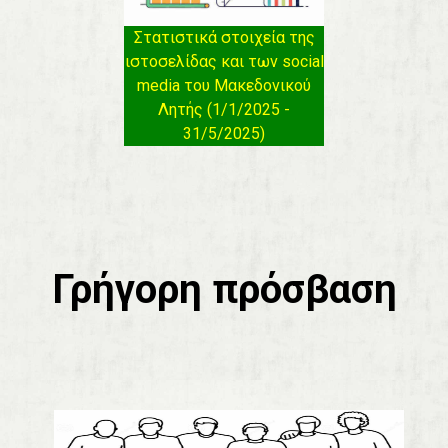
Στατιστικά στοιχεία της
ιστοσελίδας και των social
media του Μακεδονικού
Λητής (1/1/2025 -
31/5/2025)
Γρήγορη πρόσβαση