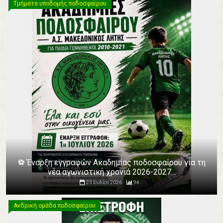
Τμήματα υποδομής ποδοσφαίρου
⚽️ Έναρξη εγγραφών Ακαδημίας ποδοσφαίρου για τη
νέα αγωνιστική χρονιά 2026-2027...
23 Ιουλίου 2026
94
Ανδρική ομάδα ποδοσφαίρου
Ανδρική ομάδα ποδοσφαίρου