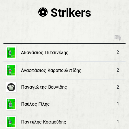
⚽️ Strikers
2
Αθανάσιος Πιτσινέλης
2
Αναστάσιος Καραπουλιτίδης
Παναγιώτης Βουνίδης
2
1
Παύλος Γίλης
1
Παντελής Κοσμούδης