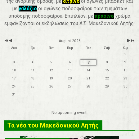
της ανδρικής ομάδας, με
κίτρινο
οι αγώνες μπάσκετ και
r
t
h
με
γαλάζιο
οι αγώνες ποδοσφαίρου των τμημάτων
υποδομής ποδοσφαίρου. Επιπλέον, με
πράσινο
χρώμα
εμφανίζονται οι εκδηλώσεις του Α.Σ. Μακεδονικού Λητής.
August 2026
Δευ
Τρι
Τετ
Πεμ
Παρ
Σαβ
Κυρ
1
2
7
3
4
5
6
8
9
10
11
12
13
14
15
16
17
18
19
20
21
22
23
24
25
26
27
28
29
30
31
No upcoming event!
Τα νέα του Μακεδονικού Λητής