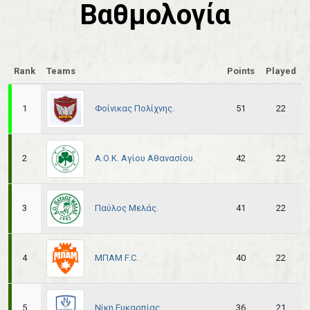
Βαθμολογία
Rank
Teams
Points
Played
Φοίνικας Πολίχνης.
1
51
22
Α.Ο.Κ. Αγίου Αθανασίου.
2
42
22
Παύλος Μελάς.
3
41
22
ΜΠΑΜ F.C.
4
40
22
Νίκη Ευκαρπίας.
5
36
21