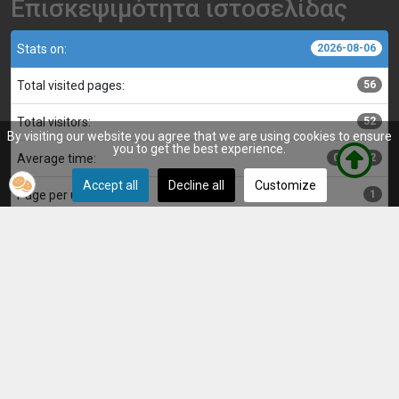
Επισκεψιμότητα ιστοσελίδας
Stats on:
2026-08-06
Total visited pages:
56
Total visitors:
52
By visiting our website you agree that we are using cookies to ensure
you to get the best experience.
Average time:
00:00:02
Accept all
Decline all
Customize
Page per user:
1
Κατασκευή, επιμέλεια και διαχείριση ιστοσελίδας:
Αντώνης
© Μακεδονικός Λητής 2025