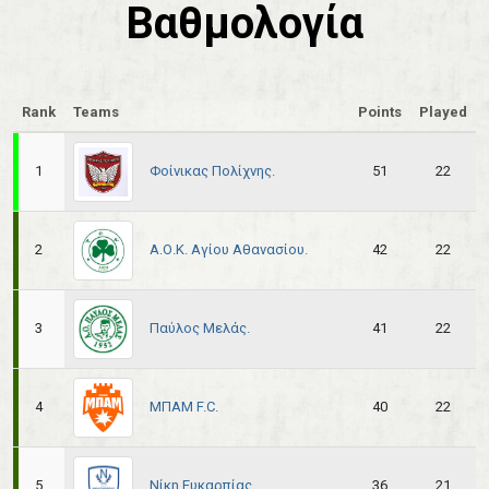
Βαθμολογία
Rank
Teams
Points
Played
Φοίνικας Πολίχνης.
1
51
22
Α.Ο.Κ. Αγίου Αθανασίου.
2
42
22
Παύλος Μελάς.
3
41
22
ΜΠΑΜ F.C.
4
40
22
Νίκη Ευκαρπίας.
5
36
21