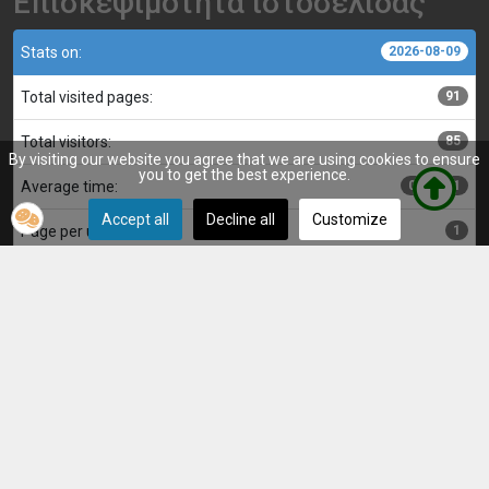
Επισκεψιμότητα ιστοσελίδας
Stats on:
2026-08-09
Total visited pages:
91
Total visitors:
85
By visiting our website you agree that we are using cookies to ensure
you to get the best experience.
Average time:
00:00:01
Accept all
Decline all
Customize
Page per user:
1
Κατασκευή, επιμέλεια και διαχείριση ιστοσελίδας:
Αντώνης
© Μακεδονικός Λητής 2025