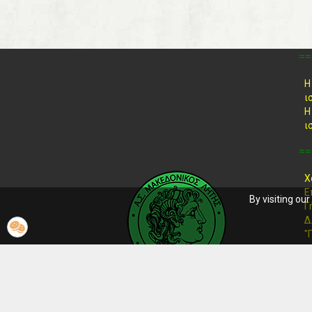
==
Η
ι
Η
ι
==
Χ
Ε
By visiting ou
Γ
Δ
"