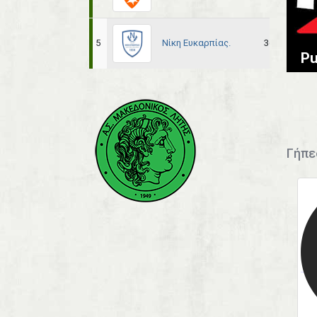
Νίκη Ευκαρπίας.
5
36
21
Pu
Γήπε