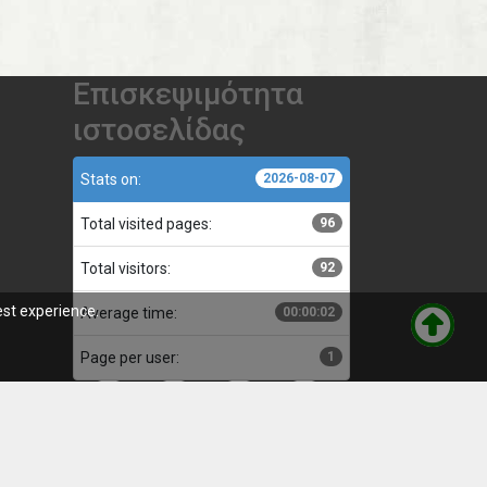
Επισκεψιμότητα
ιστοσελίδας
Stats on:
2026-08-07
Total visited pages:
96
Total visitors:
92
est experience.
Average time:
00:00:02
Page per user:
1