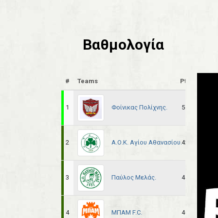
Βαθμολογία
#
Teams
Pts
Pl
Φοίνικας Πολίχνης.
1
51
22
Α.Ο.Κ. Αγίου Αθανασίου.
2
42
22
Παύλος Μελάς.
3
41
22
ΜΠΑΜ F.C.
4
40
22