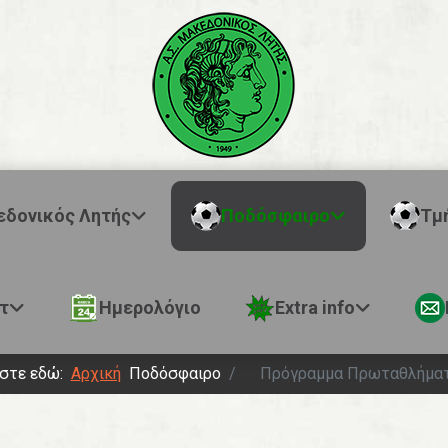
εδονικός Λητής
Ποδόσφαιρο
Τμ
τ
Ημερολόγιο
Extra info
εστε εδώ:
Αρχική
Ποδόσφαιρο
Πρόγραμμα Πρωταθλήμα