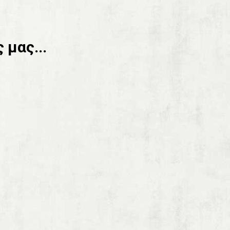
 μας...