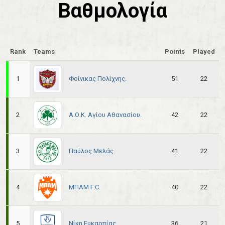
Βαθμολογία
Rank
Teams
Points
Played
Φοίνικας Πολίχνης.
1
51
22
Α.Ο.Κ. Αγίου Αθανασίου.
2
42
22
Παύλος Μελάς.
3
41
22
ΜΠΑΜ F.C.
4
40
22
Νίκη Ευκαρπίας.
5
36
21