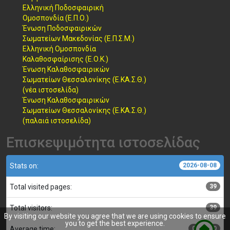
Ελληνική Ποδοσφαιρική
Ομοσπονδία (Ε.Π.Ο.)
Ένωση Ποδοσφαιρικών
Σωματείων Μακεδονίας (Ε.Π.Σ.Μ.)
Ελληνική Ομοσπονδία
Καλαθοσφαίρισης (Ε.Ο.Κ.)
Ένωση Καλαθοσφαιρικών
Σωματείων Θεσσαλονίκης (Ε.ΚΑ.Σ.Θ.)
(νέα ιστοσελίδα)
Ένωση Καλαθοσφαιρικών
Σωματείων Θεσσαλονίκης (Ε.ΚΑ.Σ.Θ.)
(παλαιά ιστοσελίδα)
Επισκεψιμότητα ιστοσελίδας
Stats on:
2026-08-08
Total visited pages:
39
Total visitors:
39
By visiting our website you agree that we are using cookies to ensure
you to get the best experience.
Average time:
00:00:00