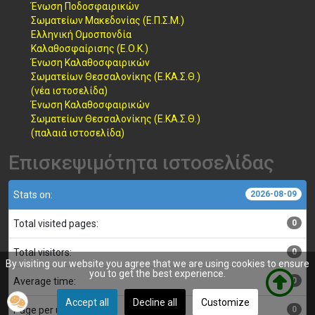
Ένωση Ποδοσφαιρικών
Σωματείων Μακεδονίας (Ε.Π.Σ.Μ.)
Ελληνική Ομοσπονδία
Καλαθοσφαίρισης (Ε.Ο.Κ.)
Ένωση Καλαθοσφαιρικών
Σωματείων Θεσσαλονίκης (Ε.ΚΑ.Σ.Θ.)
(νέα ιστοσελίδα)
Ένωση Καλαθοσφαιρικών
Σωματείων Θεσσαλονίκης (Ε.ΚΑ.Σ.Θ.)
(παλαιά ιστοσελίδα)
Επισκεψιμότητα ιστοσελίδας
Stats on:
2026-08-09
Total visited pages:
0
Total visitors:
0
By visiting our website you agree that we are using cookies to ensure
you to get the best experience.
Average time:
0
Accept all
Decline all
Customize
Page per user:
0