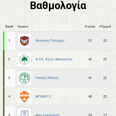
Βαθμολογία
Rank
Teams
Points
Played
Φοίνικας Πολίχνης.
1
51
22
Α.Ο.Κ. Αγίου Αθανασίου.
2
42
22
Παύλος Μελάς.
3
41
22
ΜΠΑΜ F.C.
4
40
22
Νίκη Ευκαρπίας.
5
36
21