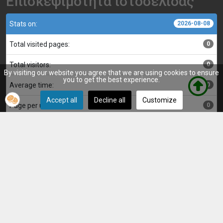
Επισκεψιμότητα ιστοσελίδας
Stats on:
2026-08-08
Total visited pages:
0
Total visitors:
0
By visiting our website you agree that we are using cookies to ensure
you to get the best experience.
Average time:
0
Accept all
Decline all
Customize
Page per user:
0
Κατασκευή, επιμέλεια και διαχείριση ιστοσελίδας:
Αντώνης
© Μακεδονικός Λητής 2025