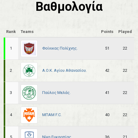
Βαθμολογία
Rank
Teams
Points
Played
Φοίνικας Πολίχνης.
1
51
22
Α.Ο.Κ. Αγίου Αθανασίου.
2
42
22
Παύλος Μελάς.
3
41
22
ΜΠΑΜ F.C.
4
40
22
Νίκη Ευκαρπίας.
5
36
21