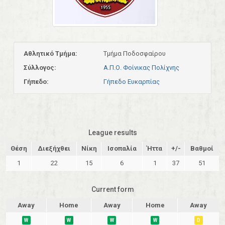
Αθλητικό Τμήμα:
Τμήμα Ποδοσφαίρου
Σύλλογος:
Α.Π.Ο. Φοίνικας Πολίχνης
Γήπεδο:
Γήπεδο Ευκαρπίας
League results
Θέση
Διεξήχθει
Νίκη
Ισοπαλία
Ήττα
+/-
Βαθμοί
1
22
15
6
1
37
51
Current form
Away
Home
Away
Home
Away
W
W
W
W
D