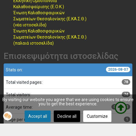
Ελληνική Ομοσπονδία
Καλαθοσφαίρισης (Ε.Ο.Κ.)
Ένωση Καλαθοσφαιρικών
Σωματείων Θεσσαλονίκης (Ε.ΚΑ.Σ.Θ.)
(νέα ιστοσελίδα)
Ένωση Καλαθοσφαιρικών
Σωματείων Θεσσαλονίκης (Ε.ΚΑ.Σ.Θ.)
(παλαιά ιστοσελίδα)
Επισκεψιμότητα ιστοσελίδας
Stats on:
2026-08-07
Total visited pages:
78
Total visitors:
74
By visiting our website you agree that we are using cookies to ensure
you to get the best experience.
Average time:
00:00:02
Accept all
Decline all
Customize
Page per user:
1