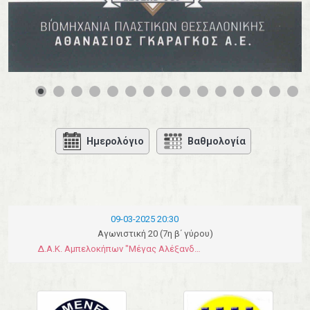
0
1
2
3
4
Ημερολόγιο
Βαθμολογία
09-03-2025 20:30
Αγωνιστική 20 (7η β΄ γύρου)
Δ.Α.Κ. Αμπελοκήπων "Μέγας Αλέξανδρος"