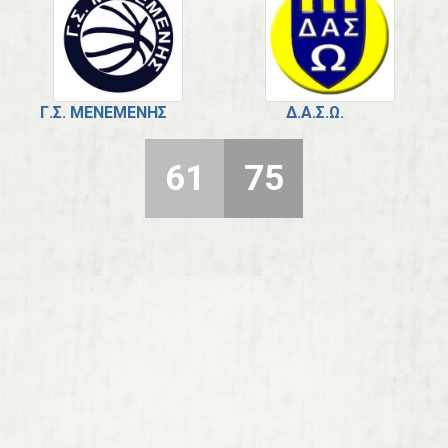
Γ.Σ. ΜΕΝΕΜΈΝΗΣ
Δ.Α.Σ.Ω.
61
75