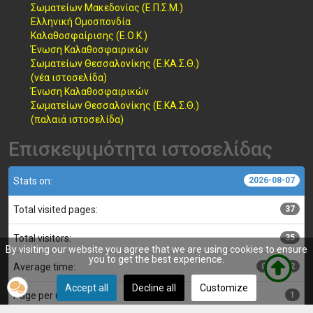
Σωματείων Μακεδονίας (Ε.Π.Σ.Μ.)
Ελληνική Ομοσπονδία
Καλαθοσφαίρισης (Ε.Ο.Κ.)
Ένωση Καλαθοσφαιρικών
Σωματείων Θεσσαλονίκης (Ε.ΚΑ.Σ.Θ.)
(νέα ιστοσελίδα)
Ένωση Καλαθοσφαιρικών
Σωματείων Θεσσαλονίκης (Ε.ΚΑ.Σ.Θ.)
(παλαιά ιστοσελίδα)
Επισκεψιμότητα ιστοσελίδας
Stats on:
2026-08-07
Total visited pages:
37
Total visitors:
35
By visiting our website you agree that we are using cookies to ensure
you to get the best experience.
Average time:
00:00:02
Accept all
Decline all
Customize
Page per user:
1