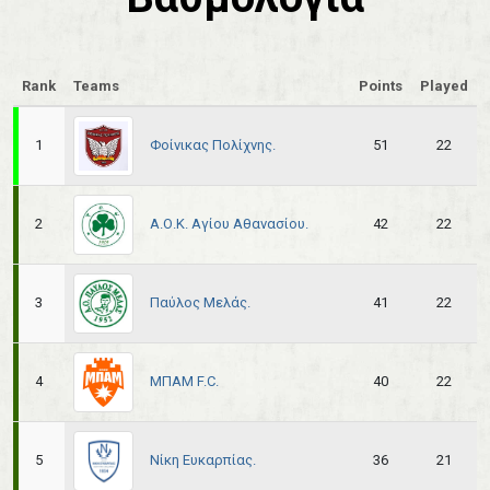
Rank
Teams
Points
Played
Φοίνικας Πολίχνης.
1
51
22
Α.Ο.Κ. Αγίου Αθανασίου.
2
42
22
Παύλος Μελάς.
3
41
22
ΜΠΑΜ F.C.
4
40
22
Νίκη Ευκαρπίας.
5
36
21