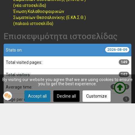
(νέα ιστοσελίδα)
Ένωση Καλαθοσφαιρικών
Σωματείων Θεσσαλονίκης (Ε.ΚΑ.Σ.Θ.)
(παλαιά ιστοσελίδα)
Επισκεψιμότητα ιστοσελίδας
Stats on:
2026-08-09
Total visited pages:
149
Total visitors:
143
By visiting our website you agree that we are using cookies to ensure
you to get the best experience.
Average time:
00:00:05
Accept all
Decline all
Customize
Page per user:
1