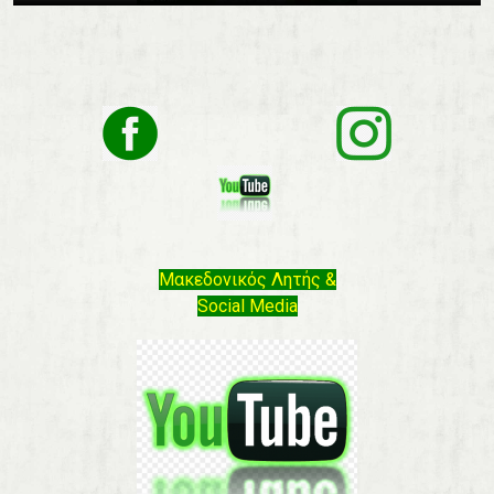
Μακεδονικός Λητής &
Social Media