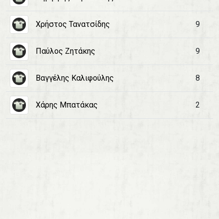
Χρήστος Τανατσίδης
9
Παύλος Ζητάκης
9
Βαγγέλης Καλιφούλης
8
Χάρης Μπατάκας
2