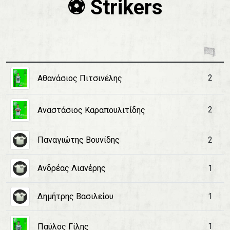
⚽️ Strikers
2
Αθανάσιος Πιτσινέλης
2
Αναστάσιος Καραπουλιτίδης
Παναγιώτης Βουνίδης
2
Ανδρέας Λιανέρης
1
Δημήτρης Βασιλείου
1
1
Παύλος Γίλης