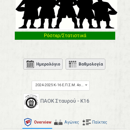
Ρόστερ/Στατιστικά
Ημερολόγιο
Βαθμολογία
2024-2025 Κ-16 Ε.Π.Σ.Μ. 4ος Όμιλος
ΠΑΟΚ Σταυρού - Κ16
Overview
Αγώνες
Παίκτες