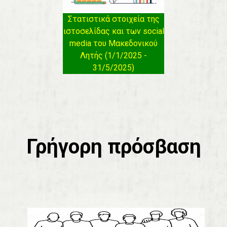
Στατιστικά στοιχεία της
ιστοσελίδας και των social
media του Μακεδονικού
Λητής (1/1/2025 -
31/5/2025)
Γρήγορη πρόσβαση