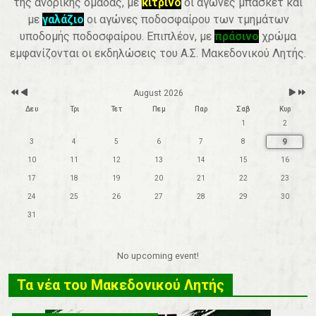
της ανδρικής ομάδας, με
κίτρινο
οι αγώνες μπάσκετ και
r
t
h
με
γαλάζιο
οι αγώνες ποδοσφαίρου των τμημάτων
υποδομής ποδοσφαίρου. Επιπλέον, με
πράσινο
χρώμα
εμφανίζονται οι εκδηλώσεις του Α.Σ. Μακεδονικού Λητής.
August 2026
Δευ
Τρι
Τετ
Πεμ
Παρ
Σαβ
Κυρ
1
2
9
3
4
5
6
7
8
10
11
12
13
14
15
16
17
18
19
20
21
22
23
24
25
26
27
28
29
30
31
No upcoming event!
Τα νέα του Μακεδονικού Λητής