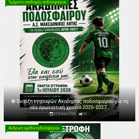
Τμήματα υποδομής ποδοσφαίρου
⚽️ Έναρξη εγγραφών Ακαδημίας ποδοσφαίρου για τη
νέα αγωνιστική χρονιά 2026-2027...
23 Ιουλίου 2026
95
Ανδρική ομάδα ποδοσφαίρου
Ανδρική ομάδα ποδοσφαίρου