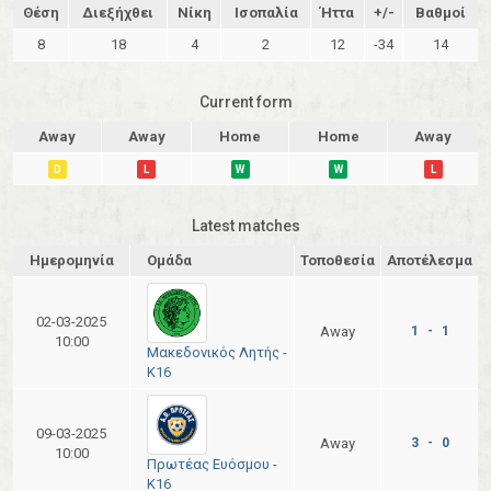
Θέση
Διεξήχθει
Νίκη
Ισοπαλία
Ήττα
+/-
Βαθμοί
8
18
4
2
12
-34
14
Current form
Away
Away
Home
Home
Away
D
L
W
W
L
Latest matches
Ημερομηνία
Ομάδα
Τοποθεσία
Αποτέλεσμα
02-03-2025
Away
1 - 1
10:00
Μακεδονικός Λητής -
Κ16
09-03-2025
Away
3 - 0
10:00
Πρωτέας Ευόσμου -
Κ16