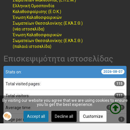
Σωματείων Μακεδονίας (Ε.Π.Σ.Μ.)
Ελληνική Ομοσπονδία
Καλαθοσφαίρισης (Ε.Ο.Κ.)
Ένωση Καλαθοσφαιρικών
Σωματείων Θεσσαλονίκης (Ε.ΚΑ.Σ.Θ.)
(νέα ιστοσελίδα)
Ένωση Καλαθοσφαιρικών
Σωματείων Θεσσαλονίκης (Ε.ΚΑ.Σ.Θ.)
(παλαιά ιστοσελίδα)
Επισκεψιμότητα ιστοσελίδας
Stats on:
2026-08-07
Total visited pages:
115
Total visitors:
111
By visiting our website you agree that we are using cookies to ensure
you to get the best experience.
Average time:
00:00:03
Accept all
Decline all
Customize
Page per user:
1