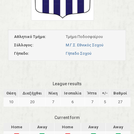
Αθλητικό Τμήμα:
Τμήμα Ποδοσφαίρου
Σύλλογος:
Μ.Γ.Σ. Εθνικός Σοχού
Γήπεδο:
Γήπεδο Σοχού
League results
Θέση
Διεξήχθει
Νίκη
Ισοπαλία
Ήττα
+/-
Βαθμοί
10
20
7
6
7
5
27
Current form
Home
Away
Home
Away
Away