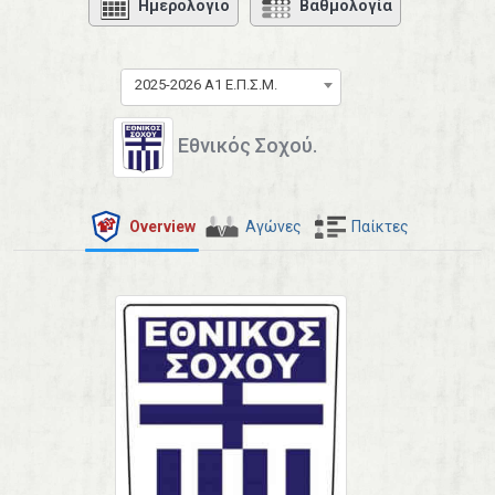
Ημερολόγιο
Βαθμολογία
2025-2026 Α1 Ε.Π.Σ.Μ.
Εθνικός Σοχού.
Overview
Αγώνες
Παίκτες