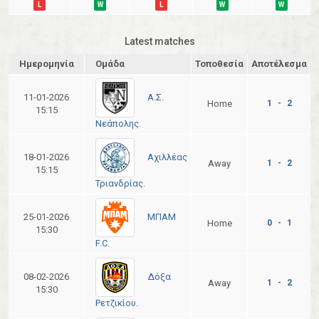
L
W
L
W
W
Latest matches
Ημερομηνία
Ομάδα
Τοποθεσία
Αποτέλεσμα
Α.Σ.
11-01-2026
Home
1 - 2
15:15
Νεάπολης.
Αχιλλέας
18-01-2026
Away
1 - 2
15:15
Τριανδρίας.
ΜΠΑΜ
25-01-2026
Home
0 - 1
15:30
F.C.
Δόξα
08-02-2026
Away
1 - 2
15:30
Ρετζικίου.