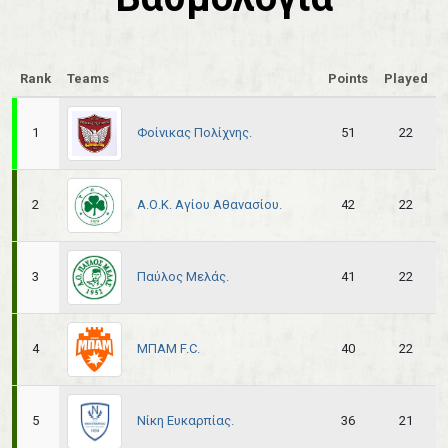
Rank
Teams
Points
Played
Φοίνικας Πολίχνης.
1
51
22
Α.Ο.Κ. Αγίου Αθανασίου.
2
42
22
Παύλος Μελάς.
3
41
22
ΜΠΑΜ F.C.
4
40
22
Νίκη Ευκαρπίας.
5
36
21