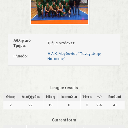
Αθλητικό
Τμήμα Μπάσκετ
Τμήμα:
Δ.Α.Κ. Μυγδονίας "Παναγιώτης
Γήπεδο:
Νέτσικας"
League results
Θέση
Διεξήχθει
Νίκη
Ισοπαλία
Ήττα
+/-
Βαθμοί
2
22
19
0
3
297
41
Current form