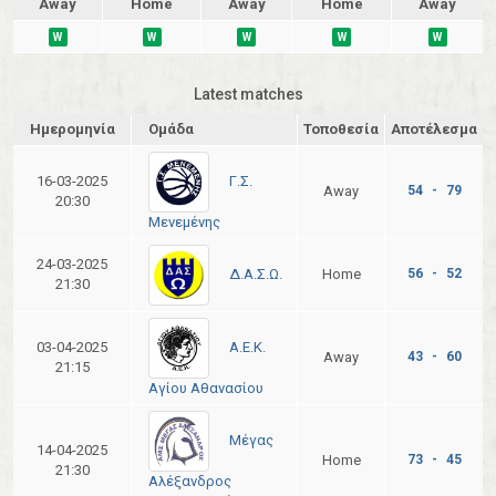
Away
Home
Away
Home
Away
W
W
W
W
W
Latest matches
Ημερομηνία
Ομάδα
Τοποθεσία
Αποτέλεσμα
Γ.Σ.
16-03-2025
Away
54 - 79
20:30
Μενεμένης
24-03-2025
Δ.Α.Σ.Ω.
Home
56 - 52
21:30
Α.Ε.Κ.
03-04-2025
Away
43 - 60
21:15
Αγίου Αθανασίου
Μέγας
14-04-2025
Home
73 - 45
21:30
Αλέξανδρος