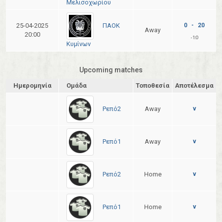
Μελισοχωρίου
ΠΑΟΚ
25-04-2025
0 - 20
Away
20:00
-1:
0
Κυμίνων
Upcoming matches
Ημερομηνία
Ομάδα
Τοποθεσία
Αποτέλεσμα
Ρεπό2
Away
v
Ρεπό1
Away
v
Ρεπό2
Home
v
Ρεπό1
Home
v