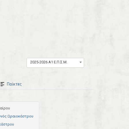
2025-2026 Α1 Ε.Π.Σ.Μ.
Παίκτες
αίρου
υνός Ωραιοκάστρου
κάστρου