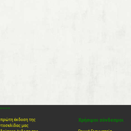
====
 πρώτη έκδοση της
Χρήσιμοι σύνδεσμοι
στοσελίδας μας