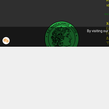
Η
ι
==
Χ
Ε
By visiting ou
Γ
Δ
"