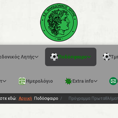
εδονικός Λητής
Ποδόσφαιρο
Τμ
τ
Ημερολόγιο
Extra info
εστε εδώ:
Αρχική
Ποδόσφαιρο
Πρόγραμμα Πρωταθλήμα