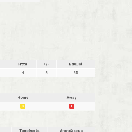
Ήττα
+/-
Βαθμοί
4
8
35
Home
Away
D
L
Τοποθεσία
Αποτέλεσμα