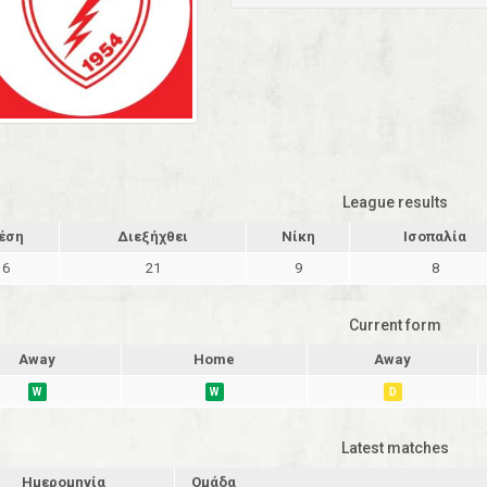
League results
έση
Διεξήχθει
Νίκη
Ισοπαλία
6
21
9
8
Current form
Away
Home
Away
W
W
D
Latest matches
Ημερομηνία
Ομάδα