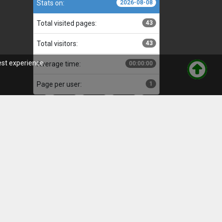
Stats on:
2026-08-08
Total visited pages:
43
Total visitors:
43
est experience.
Average time:
00:00:00
Page per user:
1