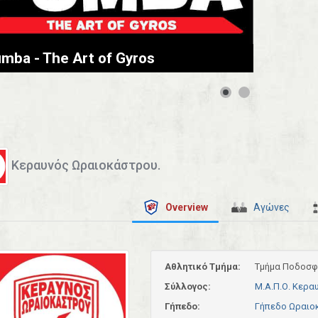
mba - The Art of Gyros
Κεραυνός Ωραιοκάστρου.
Overview
Αγώνες
Αθλητικό Τμήμα:
Τμήμα Ποδοσφ
Σύλλογος:
Μ.Α.Π.Ο. Κερα
Γήπεδο:
Γήπεδο Ωραιο