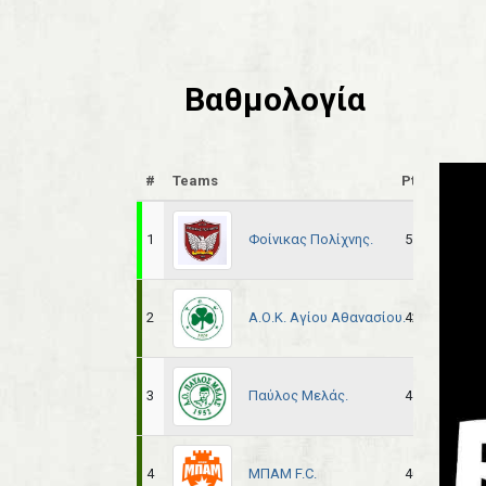
Βαθμολογία
#
Teams
Pts
Pl
Φοίνικας Πολίχνης.
1
51
22
Α.Ο.Κ. Αγίου Αθανασίου.
2
42
22
Παύλος Μελάς.
3
41
22
ΜΠΑΜ F.C.
4
40
22