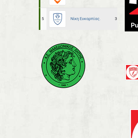
Νίκη Ευκαρπίας.
5
36
21
Pu