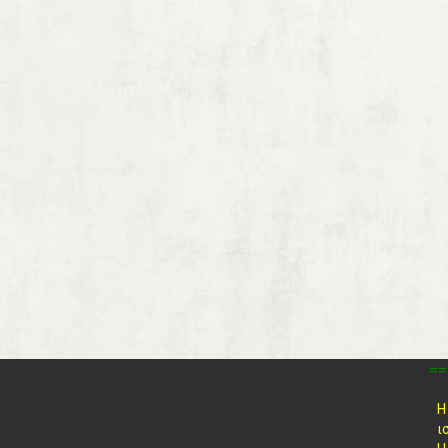
==
Η
ι