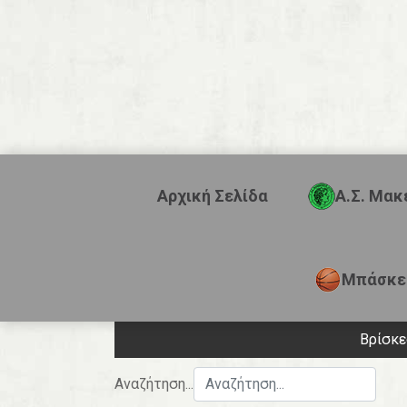
Αρχική Σελίδα
Α.Σ. Μακ
Μπάσκε
Βρίσκ
Αναζήτηση...